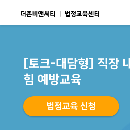
[토크-대담형] 직장 
힘 예방교육
법정교육 신청