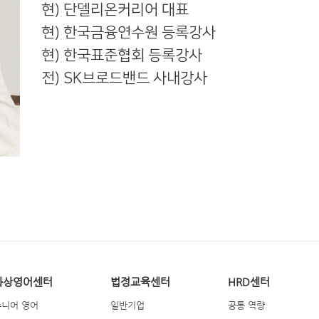
현) 단델리온커리어 대표
현) 한국금융연수원 등록강사
현) 한국표준협회 등록강사
전) SK브로드밴드 사내강사
화상영어센터
법정교육센터
HRD센터
주니어 영어
일반기업
공통 역량