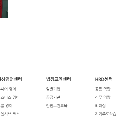
화상영어센터
법정교육센터
HRD센터
주니어 영어
일반기업
공통 역량
비즈니스 영어
공공기관
직무 역량
그룹 영어
안전보건교육
리더십
인텐시브 코스
자기주도학습